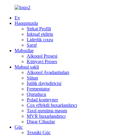
Ev
Haqqımızda
Şirkət Profili
İnkişaf etdirin
Liderlik çıxışı
Şərəf
Məhsullar
Alkoqol Prosesi
Kimyəvi Proses
Məhsul şəkli
Alkoqol Avadanlıqları
Sütun
İstilik dəyişdiricisi
Fermentator
Quruducu
Polad konteyner
Çox effektli buxarlandırıcı
Taxıl qurutma maşını
MVR buxarlandırıcı
Digər Cihazlar
Güc
Texniki Güc