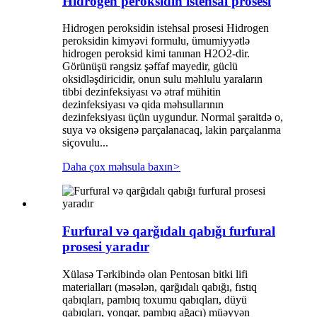
Hidrogen peroksidin istehsal prosesi
Hidrogen peroksidin istehsal prosesi Hidrogen
peroksidin kimyəvi formulu, ümumiyyətlə
hidrogen peroksid kimi tanınan H2O2-dir.
Görünüşü rəngsiz şəffaf mayedir, güclü
oksidləşdiricidir, onun sulu məhlulu yaraların
tibbi dezinfeksiyası və ətraf mühitin
dezinfeksiyası və qida məhsullarının
dezinfeksiyası üçün uygundur. Normal şəraitdə o,
suya və oksigenə parçalanacaq, lakin parçalanma
siçovulu...
Daha çox məhsula baxın
>
Furfural və qarğıdalı qabığı furfural
prosesi yaradır
Xülasə Tərkibində olan Pentosan bitki lifi
materialları (məsələn, qarğıdalı qabığı, fıstıq
qabıqları, pambıq toxumu qabıqları, düyü
qabıqları, yonqar, pambıq ağacı) müəyyən