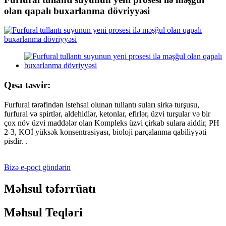
olan qapalı buxarlanma dövriyyəsi
Qısa təsvir:
Furfural tərəfindən istehsal olunan tullantı suları sirkə turşusu,
furfural və spirtlər, aldehidlər, ketonlar, efirlər, üzvi turşular və bir
çox növ üzvi maddələr olan Kompleks üzvi çirkab sulara aiddir, PH
2-3, KOİ yüksək konsentrasiyası, bioloji parçalanma qabiliyyəti
pisdir. .
Bizə e-poçt göndərin
Məhsul təfərrüatı
Məhsul Teqləri