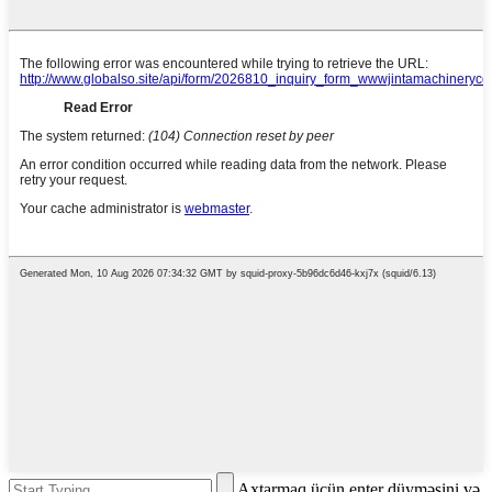
Axtarmaq üçün enter düyməsini və