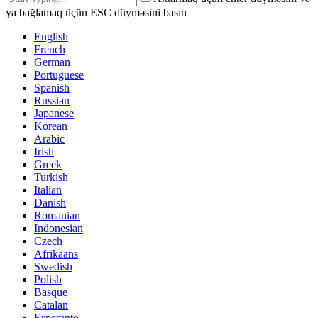
ya bağlamaq üçün ESC düyməsini basın
English
French
German
Portuguese
Spanish
Russian
Japanese
Korean
Arabic
Irish
Greek
Turkish
Italian
Danish
Romanian
Indonesian
Czech
Afrikaans
Swedish
Polish
Basque
Catalan
Esperanto