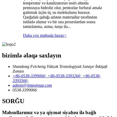
temperatur və katalizatorun təsiri altında
pentozaya hidroliz olur, pentozlar furfural əmələ
gətirmək üçün üç su molekulunu buraxır.
Qarğıdalı qabığı adətən materiallar tərəfindən
istifadə olunur və bir sıra proseslərdən sonra
təmizlənmə, əzmə, turşu ilə...
Daha çox məhsula baxın
>
bizimlə əlaqə saxlayın
Shandong Feicheng Yüksək Texnologiyalı Sənaye İnkişafı
Zonası
+86-0538-3399066; +86-0538-3393266; +86-0538-
3393566;
admin@jintagroup.com
0538-3399066
SORĞU
Məhsullarımız və ya qiymət siyahısı ilə bağlı