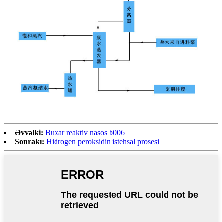
Əvvəlki:
Buxar reaktiv nasos b006
Sonrakı:
Hidrogen peroksidin istehsal prosesi