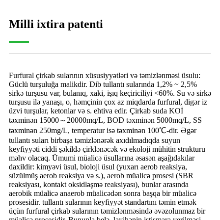
Milli ixtira patenti
Furfural çirkab sularının xüsusiyyətləri və təmizlənməsi üsulu:
Güclü turşuluğa malikdir. Dib tullantı sularında 1,2% ~ 2,5%
sirkə turşusu var, bulanıq, xaki, işıq keçiriciliyi <60%. Su və sirkə
turşusu ilə yanaşı, o, həmçinin çox az miqdarda furfural, digər iz
üzvi turşular, ketonlar və s. ehtiva edir. Çirkab suda KOİ
təxminən 15000～20000mq/L, BOD təxminən 5000mq/L, SS
təxminən 250mg/L, temperatur isə təxminən 100℃-dir. Əgər
tullantı suları birbaşa təmizlənərək axıdılmadıqda suyun
keyfiyyəti ciddi şəkildə çirklənəcək və ekoloji mühitin strukturu
məhv olacaq. Ümumi müalicə üsullarına əsasən aşağıdakılar
daxildir: kimyəvi üsul, bioloji üsul (yuxarı aerob reaksiya,
süzülmüş aerob reaksiya və s.), aerob müalicə prosesi (SBR
reaksiyası, kontakt oksidləşmə reaksiyası), bunlar arasında
aerobik müalicə anaerob müalicədən sonra başqa bir müalicə
prosesidir. tullantı sularının keyfiyyət standartını təmin etmək
üçün furfural çirkab sularının təmizlənməsində əvəzolunmaz bir
müalicə prosesidir. Bununla belə, layihənin istismara verilməsi