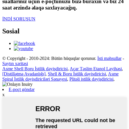
suallarınız üçün e-poçtunuzu bizə buraxın və biz 24
saat ərzində əlaqə saxlayacağıq.
İNDİ SORUŞUN
Sosial
© Copyright - 2010-2024: Bütün hüquqlar qorunur.
İsti məhsullar
-
Saytın xəritəsi
Asme Shell Boru İstilik dəyişdiricisi
,
Açar Təslim Etanol Layihəsi
,
[Distillətmə Avadanlığı]
,
Shell & Boru İstilik dəyişdiricisi
,
Asme
Spiral İstilik dəyişdiriciləri Sənayesi
,
Plitəli istilik dəyişdiricisi
,
E-poçt göndər
x