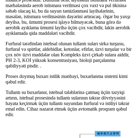
mərhələsində aerob istismara verilməsi çox vaxt və pul itkisinə
səbəb olacaq ki, bu da suyun təmizlənməsi layihələrinin,
məsələn, istismara verilməsinin dəyərini artıracaq. Əgər bu yaxşı
deyilsə, bu, ümumi prosesi işləyə bilməyəcək, buna görə də
aerobik ayıklama ümumi layihə üçün çox vacibdir, lakin aerobik
ayıklamada qida maddələri vacibdir.
Furfural tərəfindən istehsal olunan tullantı suları sirkə turşusu,
furfural və spirtlər, aldehidlər, ketonlar, efirlər, üzvi turşular və bir
çox növ üzvi maddələr olan Kompleks üzvi çirkab sulara aiddir,
PH 2-3, KOİ yüksək konsentrasiyası, bioloji parçalanma
qabiliyyəti pisdir. .
Proses doymuş buxarı istilik mənbəyi, buxarlanma sistemi kimi
qəbul edir.
Tullantı su buxarlanır, istehsal tələblərinə çatmaq üçün təzyiqi
artırın, istehsal prosesində tullantı sularının təkrar dövriyyəsini
həyata keçirmək üçün tullantı suyundan furfural və istiliyi təkrar
emal edin. Cihaz nəzarət etmək üçün avtomatik proqram qəbul
edir.