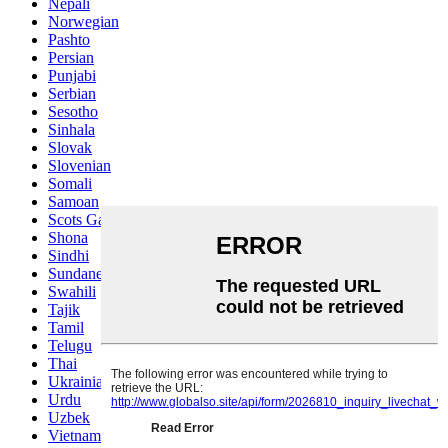
Nepali
Norwegian
Pashto
Persian
Punjabi
Serbian
Sesotho
Sinhala
Slovak
Slovenian
Somali
Samoan
Scots Gaelic
Shona
Sindhi
Sundanese
Swahili
Tajik
Tamil
Telugu
Thai
Ukrainian
Urdu
Uzbek
Vietnamese