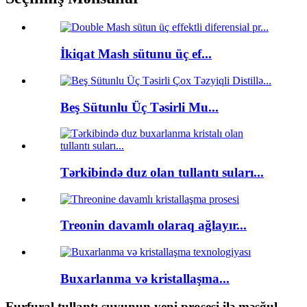
İkiqat Mash sütunu üç ef...
Beş Sütunlu Üç Təsirli Mu...
Tərkibində duz olan tullantı suları...
Treonin davamlı olaraq ağlayır...
Buxarlanma və kristallaşma...
Furfural tullantı suyunun yeni prosesi ilə məşğul