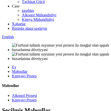
Təchizat Gücü
Case
tərəfdaş
Alkoqol Mühəndisliyi
Kimya Mühəndisliyi
Xəbərlər
Bizimlə əlaqə saxlayın
English
Ev
Məhsullar
Kimyəvi Proses
Məhsullar
Alkoqol Prosesi
Kimyəvi Proses
Seçilmiş Məhsullar