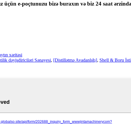
nız üçün e-poçtunuzu bizə buraxın və biz 24 saat ərzind
ytın xəritəsi
ilik dəyişdiriciləri Sənayesi
,
[Distillətmə Avadanlığı]
,
Shell & Boru İstil