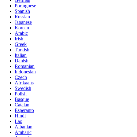
German
Portuguese
Spanish
Russian
Japanese
Korean
Arabic
Irish
Greek
Turkish
Italian
Danish
Romanian
Indonesian
Czech
Afrikaans
Swedish
Polish
Basque
Catalan
Esperanto
Hindi
Lao
Albanian
Amharic