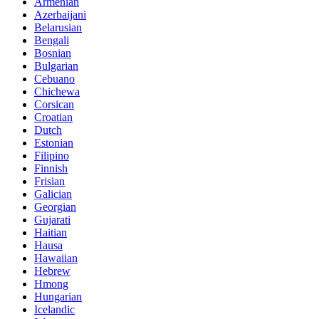
Armenian
Azerbaijani
Belarusian
Bengali
Bosnian
Bulgarian
Cebuano
Chichewa
Corsican
Croatian
Dutch
Estonian
Filipino
Finnish
Frisian
Galician
Georgian
Gujarati
Haitian
Hausa
Hawaiian
Hebrew
Hmong
Hungarian
Icelandic