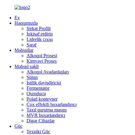
Ev
Haqqımızda
Şirkət Profili
İnkişaf etdirin
Liderlik çıxışı
Şərəf
Məhsullar
Alkoqol Prosesi
Kimyəvi Proses
Məhsul şəkli
Alkoqol Avadanlıqları
Sütun
İstilik dəyişdiricisi
Fermentator
Quruducu
Polad konteyner
Çox effektli buxarlandırıcı
Taxıl qurutma maşını
MVR buxarlandırıcı
Digər Cihazlar
Güc
Texniki Güc