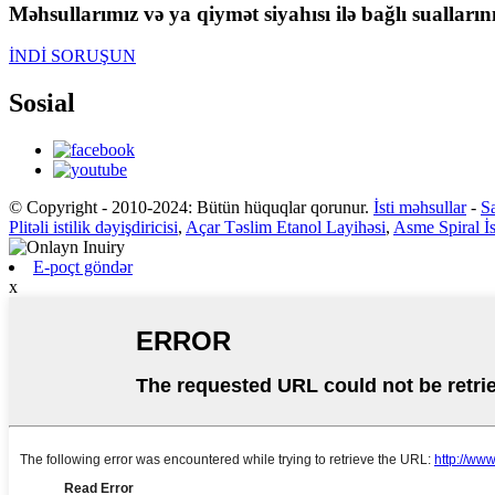
Məhsullarımız və ya qiymət siyahısı ilə bağlı sualları
İNDİ SORUŞUN
Sosial
© Copyright - 2010-2024: Bütün hüquqlar qorunur.
İsti məhsullar
-
Sa
Plitəli istilik dəyişdiricisi
,
Açar Təslim Etanol Layihəsi
,
Asme Spiral İst
E-poçt göndər
x