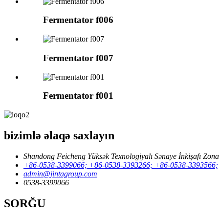
Fermentator f006
Fermentator f007
Fermentator f001
bizimlə əlaqə saxlayın
Shandong Feicheng Yüksək Texnologiyalı Sənaye İnkişafı Zona
+86-0538-3399066; +86-0538-3393266; +86-0538-3393566;
admin@jintagroup.com
0538-3399066
SORĞU