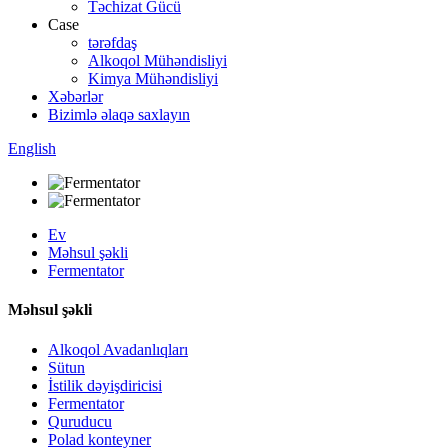
Təchizat Gücü
Case
tərəfdaş
Alkoqol Mühəndisliyi
Kimya Mühəndisliyi
Xəbərlər
Bizimlə əlaqə saxlayın
English
Ev
Məhsul şəkli
Fermentator
Məhsul şəkli
Alkoqol Avadanlıqları
Sütun
İstilik dəyişdiricisi
Fermentator
Quruducu
Polad konteyner