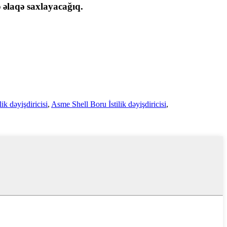
ə əlaqə saxlayacağıq.
ik dəyişdiricisi
,
Asme Shell Boru İstilik dəyişdiricisi
,